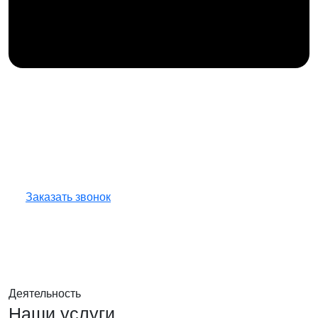
Получите консультацию
по любым интересующим
вопросам!
Оставьте заявку — инженер перезвонит
и бесплатно ответит на все ваши вопросы.
Заказать звонок
Деятельность
Наши услуги