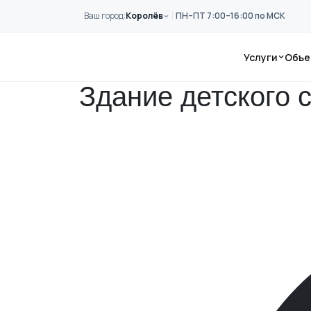
Перейти к основному содержанию
Ваш город:
Королёв
ПН–ПТ 7:00–16:00 по МСК
Главная
Примеры работ
Здание детского сада 1976 года постро
Услуги
Объе
Здание детского 