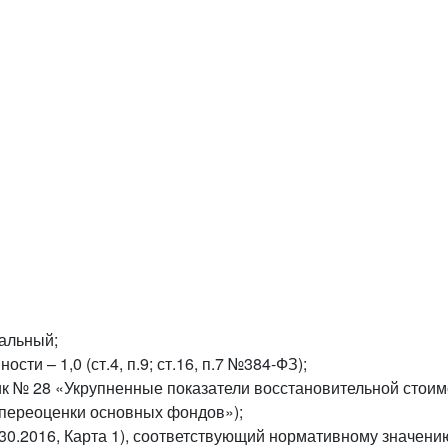
мальный;
ти – 1,0 (ст.4, п.9; ст.16, п.7 №384-ФЗ);
ник № 28 «Укрупненные показатели восстановительной стои
переоценки основных фондов»);
3330.2016, Карта 1), соответствующий нормативному значению