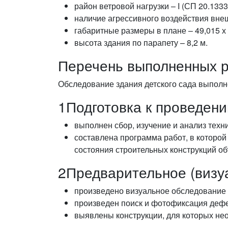
район ветровой нагрузки – I (СП 20.133
наличие агрессивного воздействия вне
габаритные размеры в плане – 49,015 х 
высота здания по парапету – 8,2 м.
Перечень выполненных р
Обследование здания детского сада выполне
1
Подготовка к проведен
выполнен сбор, изучение и анализ техн
составлена программа работ, в которо
состояния строительных конструкций об
2
Предварительное (визу
произведено визуальное обследование 
произведен поиск и фотофиксация дефе
выявлены конструкции, для которых не