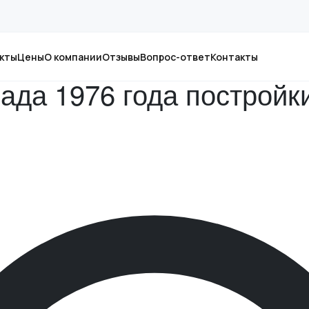
йки
кты
Цены
О компании
Отзывы
Вопрос-ответ
Контакты
сада 1976 года постройк